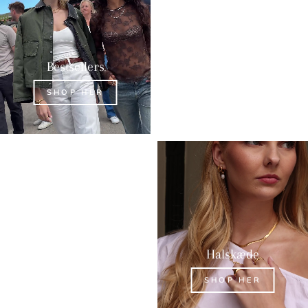
Bestsellers
Øreringe
SHOP HER
SHOP HER
Ringe
Halskæde
SHOP HER
SHOP HER