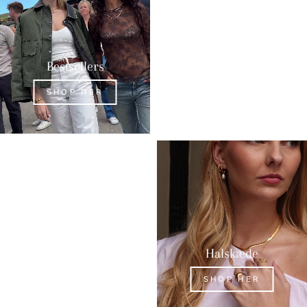
Bestsellers
Øreringe
SHOP HER
SHOP HER
Ringe
Halskæde
SHOP HER
SHOP HER