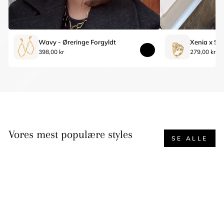
Wavy - Øreringe Forgyldt
398,00 kr
279,00 kr
Vores mest populære styles
SE ALLE