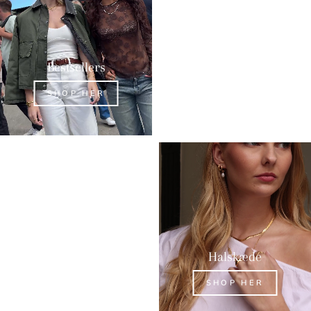
Bestsellers
Øreringe
SHOP HER
SHOP HER
Ringe
Halskæde
SHOP HER
SHOP HER