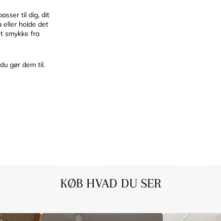
sser til dig, dit
a eller holde det
et smykke fra
du gør dem til.
KØB HVAD DU SER