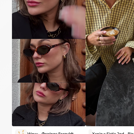
Wavy - Øreringe Forgyldt