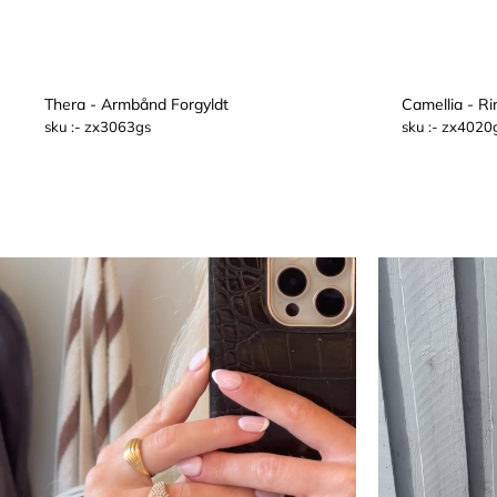
Thera - Armbånd Forgyldt
Camellia - Ri
sku :- zx3063gs
TILFØJ TIL KURV
sku :- zx4020