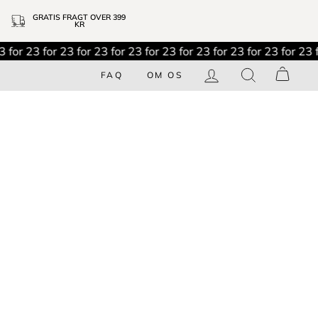
GRATIS FRAGT OVER 399
KR
for 2
3 for 2
3 for 2
3 for 2
3 for 2
3 for 2
3 for 2
3 for 2
3 for 2
3 fo
LOG IND
SØG
KUR
FAQ
OM OS