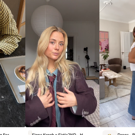
Xenia x Sistie 2nd - Ring Forgyldt
Signe Kragh x Sistie2ND - Halskæde Forgyldt
Drops - R