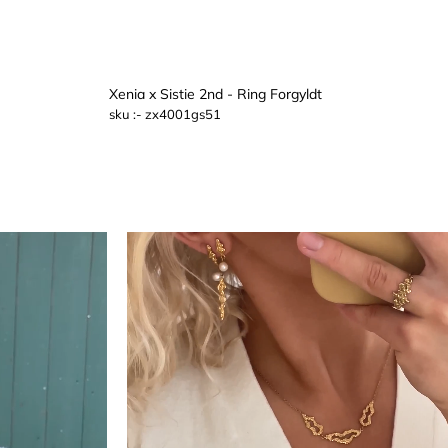
Xenia x Sistie 2nd - Ring Forgyldt
RV
sku :- zx4001gs51
QUICK VIEW