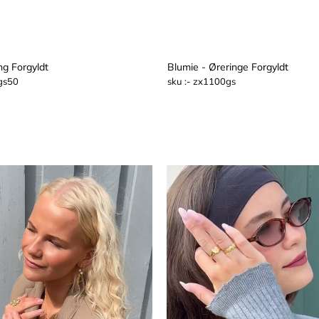
ng Forgyldt
Blumie - Øreringe Forgyldt
gs50
QUICK VIEW
sku :- zx1100gs
TILFØJ TIL KU