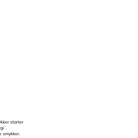
SHOP HER
SHOP HER
kker starter
gi´.
ge smykker.